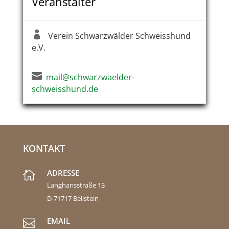
Veranstalter

Verein Schwarzwälder Schweisshund
e.V.

mail@schwarzwaelder-
schweisshund.de
KONTAKT
ADRESSE

Langhansstraße 13
D-71717 Beilstein
EMAIL
