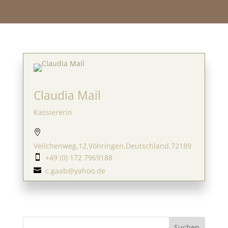
Claudia Mail
Kassiererin

Veilchenweg,12,Vöhringen,Deutschland,72189
+49 (0) 172 7969188

c.gaab@yahoo.de
